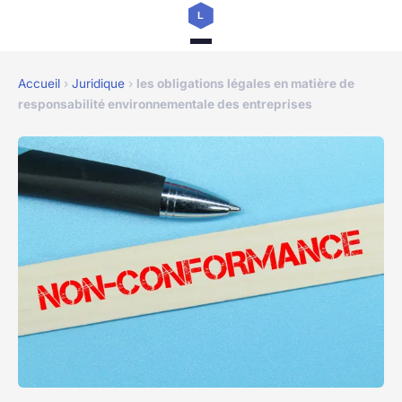
Accueil
›
Juridique
›
les obligations légales en matière de
responsabilité environnementale des entreprises