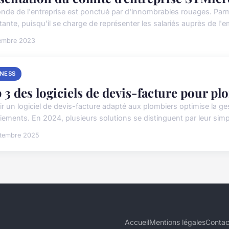
nde de l'entreprise est ponctué par d'innombrables rouages. Parm
ante, puisqu'il se charge de représenter les salariés auprès de l'e
embre 2023
INESS
 3 des logiciels de devis-facture pour p
r un logiciel de devis-facture adapté aux plombiers optimise la ges
iements. En 2024, plusieurs solutions se distinguent par leur simpli
ptembre 2025
Accueil
Mentions légales
Contac