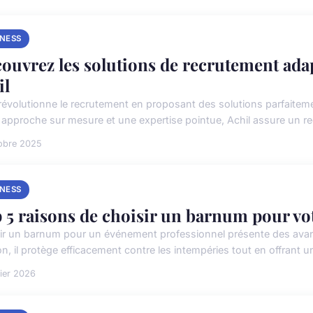
INESS
ouvrez les solutions de recrutement adap
il
 révolutionne le recrutement en proposant des solutions parfaitem
 approche sur mesure et une expertise pointue, Achil assure un rec
obre 2025
INESS
 5 raisons de choisir un barnum pour v
ir un barnum pour un événement professionnel présente des avant
on, il protège efficacement contre les intempéries tout en offrant 
rier 2026