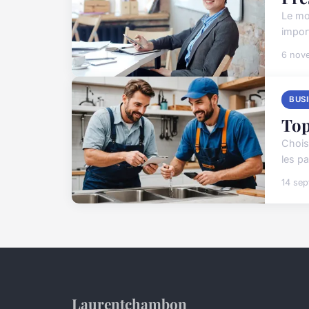
Le mo
import
6 nov
BUS
Top
Choisi
les pa
14 se
Laurentchambon