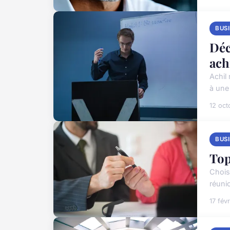
BUS
Déc
ach
Achil
à une
12 oct
BUS
Top
Chois
réuni
17 fév