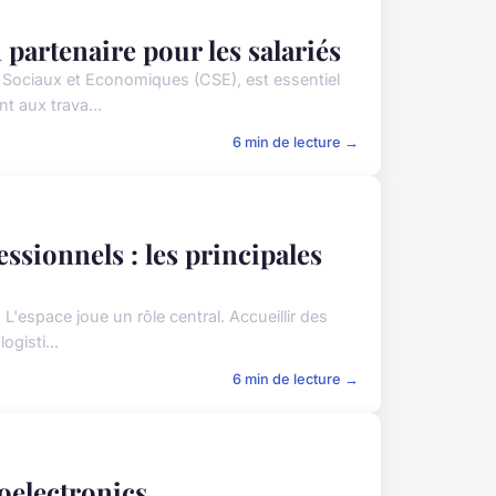
 partenaire pour les salariés
s Sociaux et Economiques (CSE), est essentiel
t aux trava...
6 min de lecture →
sionnels : les principales
'espace joue un rôle central. Accueillir des
ogisti...
6 min de lecture →
oelectronics