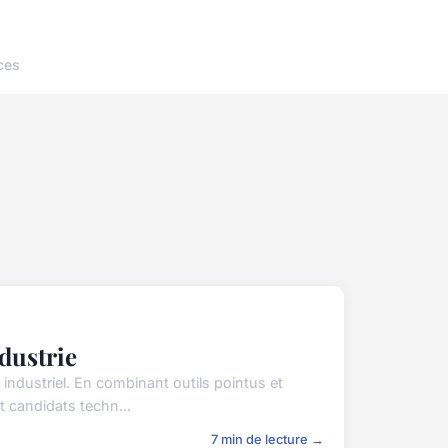
ces
ndustrie
industriel. En combinant outils pointus et
t candidats techn...
7 min de lecture →