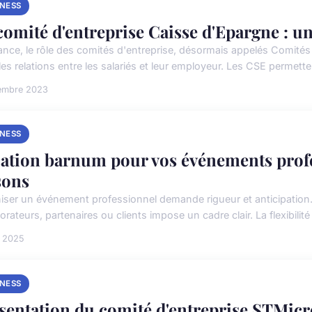
INESS
comité d'entreprise Caisse d'Epargne : un
ance, le rôle des comités d'entreprise, désormais appelés Comité
es relations entre les salariés et leur employeur. Les CSE permetten
embre 2023
INESS
ation barnum pour vos événements profes
sons
iser un événement professionnel demande rigueur et anticipation. L
orateurs, partenaires ou clients impose un cadre clair. La flexibilité l
t 2025
INESS
sentation du comité d'entreprise STMicr