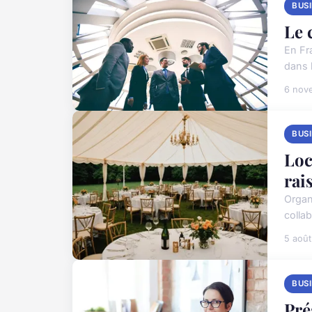
BUS
Le 
En Fr
dans l
6 nov
BUS
Loc
rai
Organ
collab
5 aoû
BUS
Pré