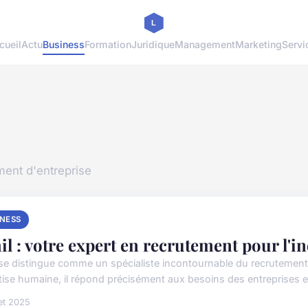
cueil
Actu
Business
Formation
Juridique
Management
Marketing
Servi
ment d'entreprise
INESS
il : votre expert en recrutement pour l'i
 se distingue comme un spécialiste incontournable du recrutement 
tise humaine, il répond précisément aux besoins des entreprises e
let 2025