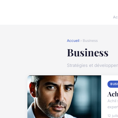
Ac
Accueil
› Business
Business
Stratégies et développe
BUS
Ach
Achil
exper
12 juil