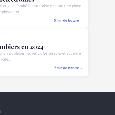
i eux, le comité d'entreprise occupe une place
mployeur et...
5 min de lecture →
lombiers en 2024
tion quotidienne, réduit les erreurs et accélère
cité...
7 min de lecture →
t