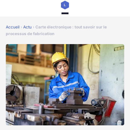
Accueil
›
Actu
›
Carte électronique : tout savoir sur le
processus de fabrication