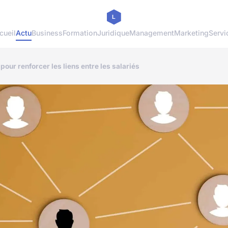
cueil
Actu
Business
Formation
Juridique
Management
Marketing
Servi
 pour renforcer les liens entre les salariés