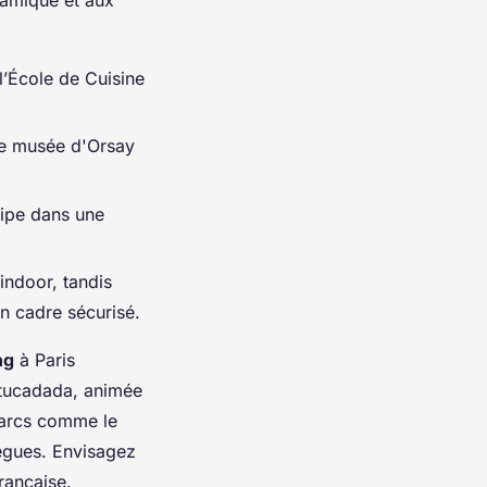
l’École de Cuisine
le musée d'Orsay
uipe dans une
indoor, tandis
un cadre sécurisé.
ng
à Paris
Batucadada, animée
parcs comme le
lègues. Envisagez
rançaise.