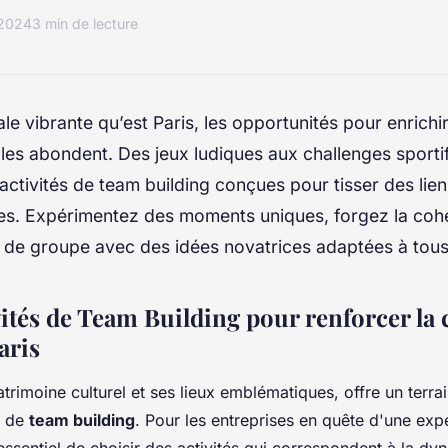
 2024
3 min de lecture
le vibrante qu’est Paris, les opportunités pour enrichir
les abondent. Des jeux ludiques aux challenges sport
'activités de team building conçues pour tisser des lien
es. Expérimentez des moments uniques, forgez la cohé
 de groupe avec des idées novatrices adaptées à tous
vités de Team Building pour renforcer la
aris
trimoine culturel et ses lieux emblématiques, offre un terrai
s de
team building
. Pour les entreprises en quête d'une exp
 essentiel de choisir des activités qui correspondent à la d