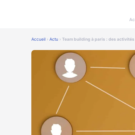
Ac
Accueil
›
Actu
›
Team building à paris : des activités