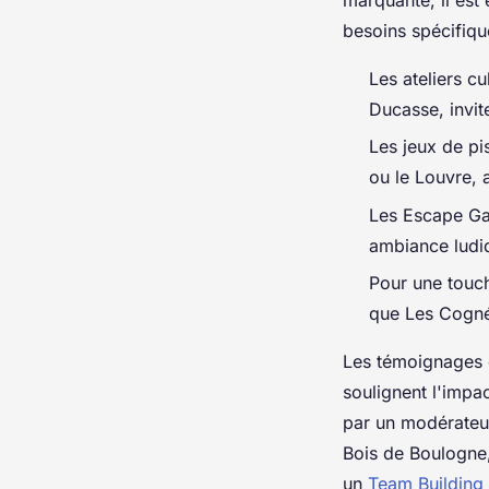
besoins spécifiqu
Les ateliers c
Ducasse, invit
Les jeux de p
ou le Louvre, a
Les Escape Gam
ambiance ludi
Pour une touch
que Les Cognée
Les témoignages 
soulignent l'impa
par un modérateu
Bois de Boulogne,
un
Team Building