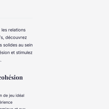
 les relations
ifs, découvrez
s solides au sein
sion et stimulez
.
 cohésion
n de jeu idéal
érience
ynamique et aux