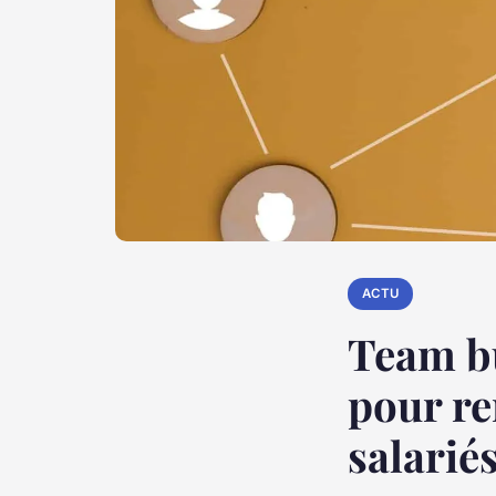
ACTU
Team bu
pour re
salarié