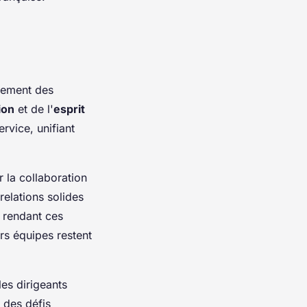
pement des
ion
et de l'
esprit
ervice, unifiant
 la collaboration
relations solides
n rendant ces
urs équipes restent
 les dirigeants
 des défis