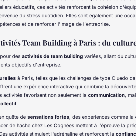
eliers éducatifs, ces activités renforcent la cohésion d'équi
ienvenue du stress quotidien. Elles sont également une occa
étences et de renforcer l'image de l'entreprise.
vités Team Building à Paris : du culture
n pour des
activités de team building
variées, allant du cultu
ents objectifs d'entreprise.
urelles
à Paris, telles que les challenges de type Cluedo 
frent une expérience interactive qui combine la découverte c
s activités favorisent non seulement la
communication
, mai
llectif
.
 en quête de
sensations fortes
, des expériences comme la c
ancer de hache chez Les Cognées mettent à l'épreuve la préc
Ces activités stimulent l'adrénaline et renforcent la
confianc