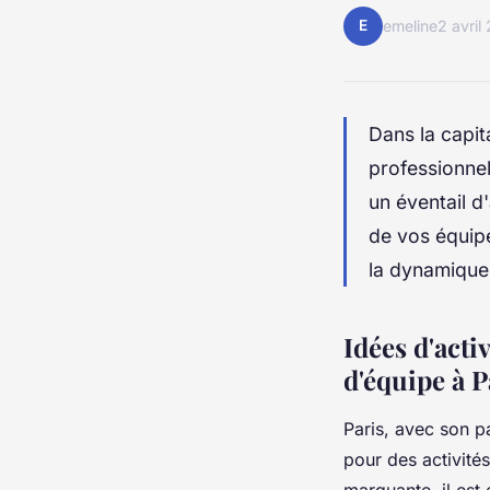
E
emeline
2 avril
Dans la capita
professionnel
un éventail d
de vos équip
la dynamique
Idées d'acti
d'équipe à P
Paris, avec son pa
pour des activité
marquante, il est