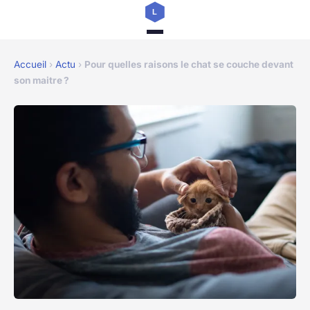
Accueil
›
Actu
›
Pour quelles raisons le chat se couche devant
son maitre ?