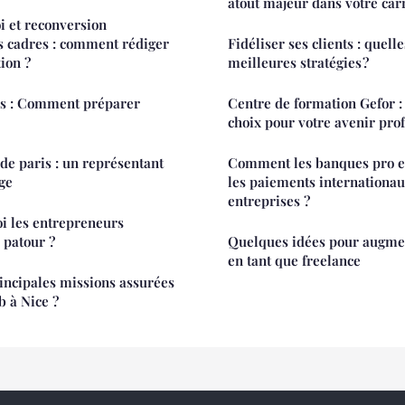
atout majeur dans votre carr
i et reconversion
s cadres : comment rédiger
Fidéliser ses clients : quelle
tion ?
meilleures stratégies ?
ris : Comment préparer
Centre de formation Gefor :
choix pour votre avenir pro
de paris : un représentant
Comment les banques pro en 
uge
les paiements internationau
entreprises ?
oi les entrepreneurs
 patour ?
Quelques idées pour augme
en tant que freelance
rincipales missions assurées
 à Nice ?