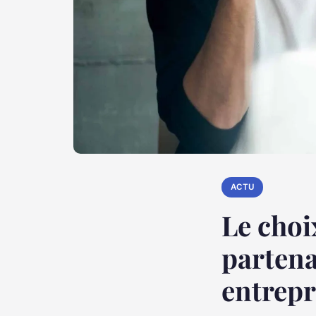
ACTU
Le choi
partena
entrepr