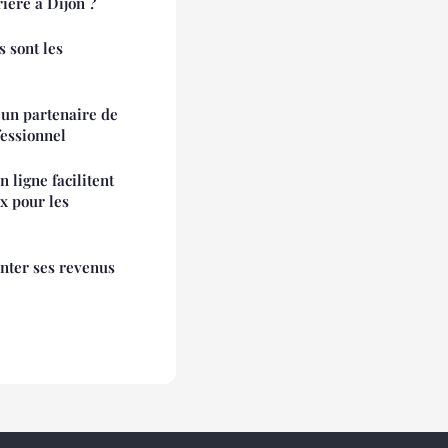
ière à Dijon ?
s sont les
 un partenaire de
fessionnel
ligne facilitent
x pour les
nter ses revenus