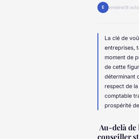
E
emeline
18 oct
La clé de voû
entreprises, 
moment de pre
de cette figu
déterminant d
respect de la
comptable tra
prospérité de
Au-delà de 
conseiller s