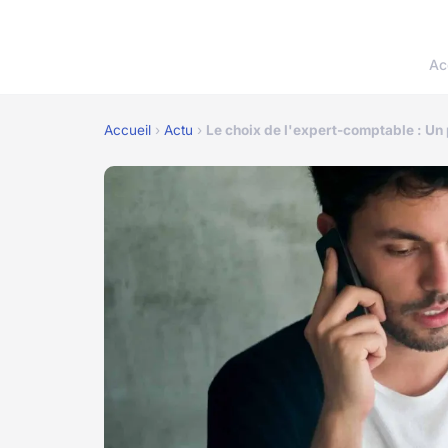
Ac
Accueil
›
Actu
›
Le choix de l'expert-comptable : Un 