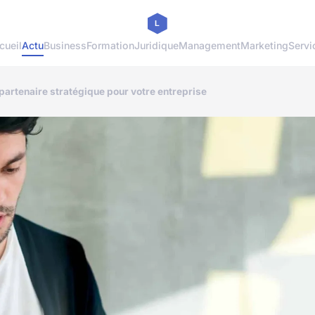
cueil
Actu
Business
Formation
Juridique
Management
Marketing
Servi
partenaire stratégique pour votre entreprise