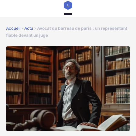
Accueil
›
Actu
›
Avocat du barreau de paris : un représentant
fiable devant un juge